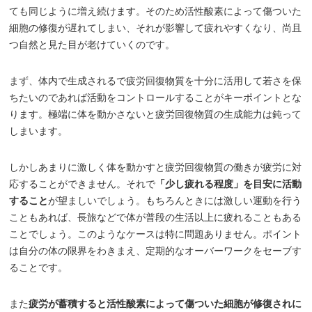
ても同じように増え続けます。そのため活性酸素によって傷ついた
細胞の修復が遅れてしまい、それが影響して疲れやすくなり、尚且
つ自然と見た目が老けていくのです。
まず、体内で生成されるで疲労回復物質を十分に活用して若さを保
ちたいのであれば活動をコントロールすることがキーポイントとな
ります。極端に体を動かさないと疲労回復物質の生成能力は鈍って
しまいます。
しかしあまりに激しく体を動かすと疲労回復物質の働きが疲労に対
応することができません。それで
「少し疲れる程度」を目安に活動
すること
が望ましいでしょう。もちろんときには激しい運動を行う
こともあれば、長旅などで体が普段の生活以上に疲れることもある
ことでしょう。このようなケースは特に問題ありません。ポイント
は自分の体の限界をわきまえ、定期的なオーバーワークをセーブす
ることです。
また
疲労が蓄積すると活性酸素によって傷ついた細胞が修復されに