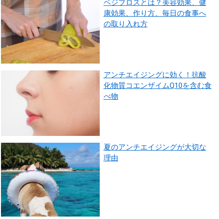
ベジブロスとは？美容効果、健
康効果、作り方、毎日の食事へ
の取り入れ方
アンチエイジングに効く！抗酸
化物質コエンザイムQ10を含む食
べ物
夏のアンチエイジングが大切な
理由